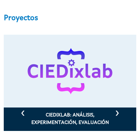
Proyectos
Ir o contido principal
CIEDIXLAB: ANÁLISIS,
EXPERIMENTACIÓN, EVALUACIÓN