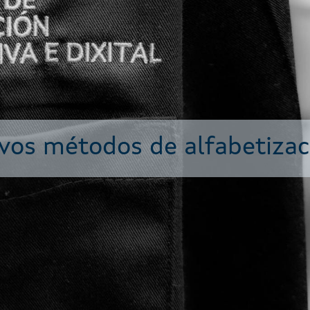
vos métodos de alfabetizac
lucións baseadas en evidenc