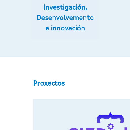
Investigación,
Desenvolvemento
e innovación
Proxectos
Ir o contido principal