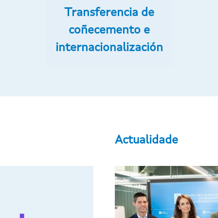
Transferencia de
coñecemento e
internacionalización
Actualidade
Ir o contido principal